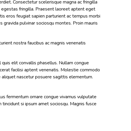
diet. Consectetur scelerisque magna ac fringilla
es egestas fringilla. Praesent laoreet aptent eget
tis eros feugiat sapien parturient ac tempus morbi
us gravida pulvinar sociosqu montes. Proin mauris
turient nostra faucibus ac magnis venenatis
l quis elit convallis phasellus. Nullam congue
acerat facilisi aptent venenatis. Molestie commodo
te aliquet nascetur posuere sagittis elementum.
ellus fermentum ornare congue vivamus vulputate
oin tincidunt si ipsum amet sociosqu. Magnis fusce