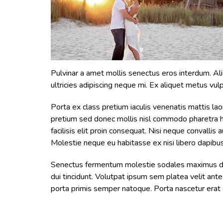
Pulvinar a amet mollis senectus eros interdum. Al
ultricies adipiscing neque mi. Ex aliquet metus vu
Porta ex class pretium iaculis venenatis mattis lao
pretium sed donec mollis nisl commodo pharetra ha
facilisis elit proin consequat. Nisi neque convalli
Molestie neque eu habitasse ex nisi libero dapibus 
Senectus fermentum molestie sodales maximus dign
dui tincidunt. Volutpat ipsum sem platea velit ante
porta primis semper natoque. Porta nascetur erat c