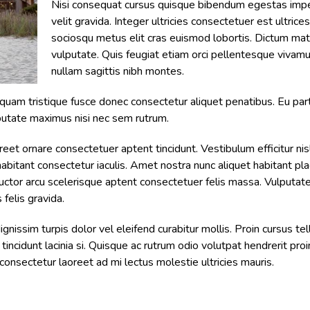
Nisi consequat cursus quisque bibendum egestas imper
velit gravida. Integer ultricies consectetuer est ultric
sociosqu metus elit cras euismod lobortis. Dictum mat
vulputate. Quis feugiat etiam orci pellentesque vivam
nullam sagittis nibh montes.
iquam tristique fusce donec consectetur aliquet penatibus. Eu par
lputate maximus nisi nec sem rutrum.
reet ornare consectetuer aptent tincidunt. Vestibulum efficitur nis
bitant consectetur iaculis. Amet nostra nunc aliquet habitant pl
s auctor arcu scelerisque aptent consectetuer felis massa. Vulputa
felis gravida.
issim turpis dolor vel eleifend curabitur mollis. Proin cursus t
 tincidunt lacinia si. Quisque ac rutrum odio volutpat hendrerit pr
onsectetur laoreet ad mi lectus molestie ultricies mauris.