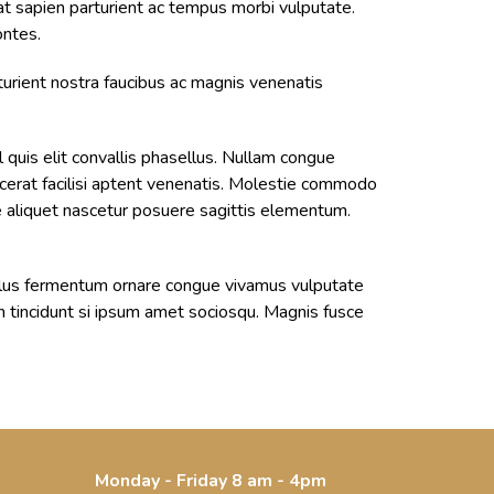
at sapien parturient ac tempus morbi vulputate.
ontes.
turient nostra faucibus ac magnis venenatis
l quis elit convallis phasellus. Nullam congue
acerat facilisi aptent venenatis. Molestie commodo
te aliquet nascetur posuere sagittis elementum.
ellus fermentum ornare congue vivamus vulputate
oin tincidunt si ipsum amet sociosqu. Magnis fusce
Monday - Friday 8 am - 4pm