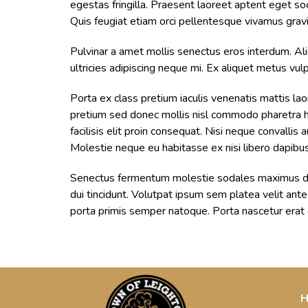
egestas fringilla. Praesent laoreet aptent eget so
Quis feugiat etiam orci pellentesque vivamus grav
Pulvinar a amet mollis senectus eros interdum. Al
ultricies adipiscing neque mi. Ex aliquet metus vu
Porta ex class pretium iaculis venenatis mattis lao
pretium sed donec mollis nisl commodo pharetra ha
facilisis elit proin consequat. Nisi neque convalli
Molestie neque eu habitasse ex nisi libero dapibus 
Senectus fermentum molestie sodales maximus dign
dui tincidunt. Volutpat ipsum sem platea velit ante
porta primis semper natoque. Porta nascetur erat c