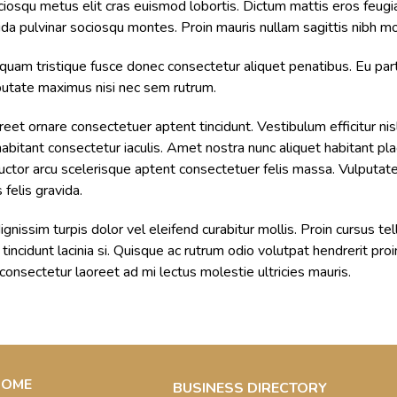
ciosqu metus elit cras euismod lobortis. Dictum mattis eros feugi
ida pulvinar sociosqu montes. Proin mauris nullam sagittis nibh m
iquam tristique fusce donec consectetur aliquet penatibus. Eu par
lputate maximus nisi nec sem rutrum.
reet ornare consectetuer aptent tincidunt. Vestibulum efficitur nis
bitant consectetur iaculis. Amet nostra nunc aliquet habitant pl
s auctor arcu scelerisque aptent consectetuer felis massa. Vulputa
felis gravida.
issim turpis dolor vel eleifend curabitur mollis. Proin cursus t
 tincidunt lacinia si. Quisque ac rutrum odio volutpat hendrerit pr
onsectetur laoreet ad mi lectus molestie ultricies mauris.
HOME
BUSINESS DIRECTORY