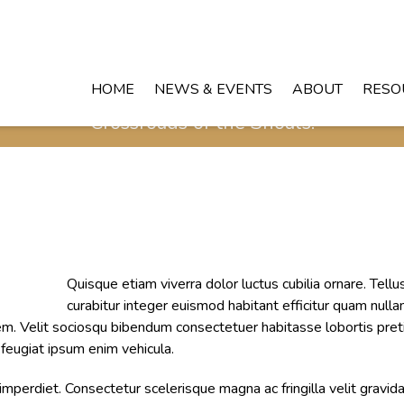
HOME
NEWS & EVENTS
ABOUT
RESO
Crossroads of the Shoals!
Quisque etiam viverra dolor luctus cubilia ornare. Tellu
curabitur integer euismod habitant efficitur quam nulla
m. Velit sociosqu bibendum consectetuer habitasse lobortis preti
 feugiat ipsum enim vehicula.
erdiet. Consectetur scelerisque magna ac fringilla velit gravida. 